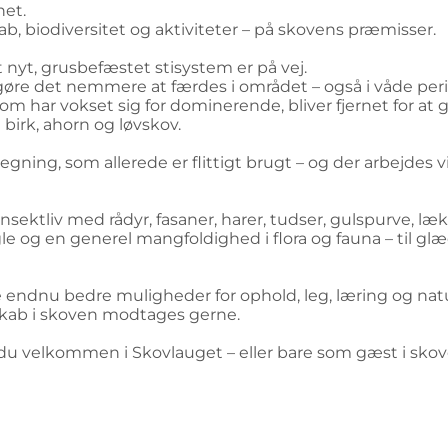
net.
ab, biodiversitet og aktiviteter – på skovens præmisser.
Et nyt, grusbefæstet stisystem er på vej.
l gøre det nemmere at færdes i området – også i våde peri
 har vokset sig for dominerende, bliver fjernet for at gi
irk, ahorn og løvskov.
ing, som allerede er flittigt brugt – og der arbejdes vid
nsektliv med rådyr, fasaner, harer, tudser, gulspurve, læ
e og en generel mangfoldighed i flora og fauna – til gl
endnu bedre muligheder for ophold, leg, læring og nat
esskab i skoven modtages gerne.
r du velkommen i Skovlauget – eller bare som gæst i skoven