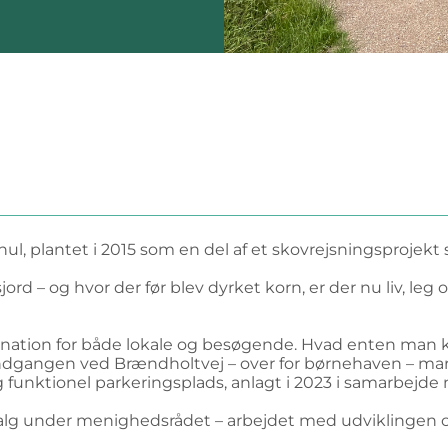
ul, plantet i 2015 som en del af et skovrejsningsprojekt 
rd – og hvor der før blev dyrket korn, er der nu liv, leg
ination for både lokale og besøgende. Hvad enten man k
ndgangen ved Brændholtvej – over for børnehaven – mark
 funktionel parkeringsplads, anlagt i 2023 i samarbejde 
valg under menighedsrådet – arbejdet med udviklingen 