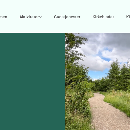
men
Aktiviteter
Gudstjenester
Kirkebladet
K