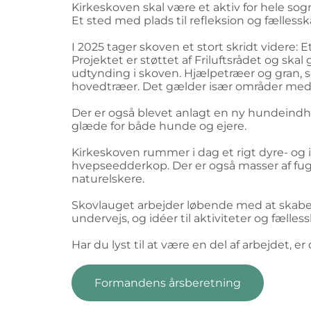
Kirkeskoven skal være et aktiv for hele sog
Et sted med plads til refleksion og fællessk
I 2025 tager skoven et stort skridt videre: 
Projektet er støttet af Friluftsrådet og ska
udtynding i skoven. Hjælpetræer og gran, som
hovedtræer. Det gælder især områder med b
Der er også blevet anlagt en ny hundeindhegn
glæde for både hunde og ejere.
Kirkeskoven rummer i dag et rigt dyre- og i
hvepseedderkop. Der er også masser af fugl
naturelskere.
Skovlauget arbejder løbende med at skabe 
undervejs, og idéer til aktiviteter og fæll
Har du lyst til at være en del af arbejdet, e
Formandens årsberetning