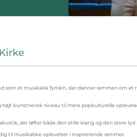
Kirke
nd som et musikalsk fyrtårn, der danner rammen om et rig
på højt kunstnerisk niveau til mere popkulturelle oplevel
tik, der løfter både den stille klang og den store lyd. Her
g til musikalske oplevelser i inspirerende rammer.