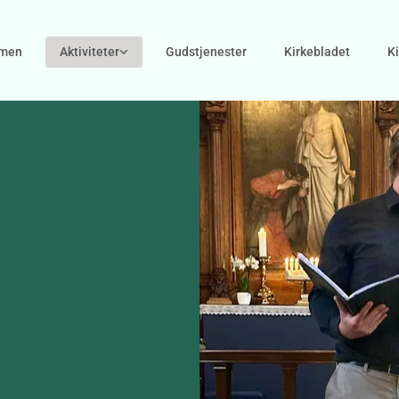
men
Aktiviteter
Gudstjenester
Kirkebladet
K