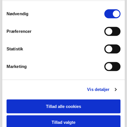
nybegynder, vil der være hjælp at hente. Vi mødes
Samtykkevalg
i Sognegården. Kom og vær med.
Nødvendig
Præferencer
Statistik
Marketing
Vis detaljer
Tillad alle cookies
Tillad valgte