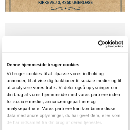
Tirsdag 7. juli 2026, kl. 19:00
Sognegården, Kirkevej 3, 4350
Ugerløse
Denne hjemmeside bruger cookies
Vi bruger cookies til at tilpasse vores indhold og
annoncer, til at vise dig funktioner til sociale medier og til
at analysere vores trafik. Vi deler også oplysninger om
Vi mødes i Ugerløse Sognegård hver 14. dag.
din brug af vores hjemmeside med vores partnere inden
Omdrejningspunktet er nørklerier og håndarbejde.
for sociale medier, annonceringspartnere og
Uanset om du strikker, hækler, broderer eller
analysepartnere. Vores partnere kan kombinere disse
andet, er du velkommen. Der vil være the og
data med andre oplysninger, du har givet dem, eller som
kaffe. Kage eller andet spiseligt kan vi medbringe
de har indsamlet fra din brug af deres tjenester.
på skift. Alle kan være med uanset niveau. Er man