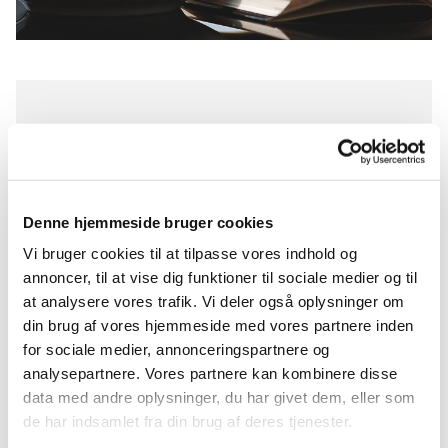
Fredag 31. juli 2026, kl. 14:00
Præstegårdssalen, Nybyvej 12,
4340 Tølløse
Denne hjemmeside bruger cookies
Vi bruger cookies til at tilpasse vores indhold og
annoncer, til at vise dig funktioner til sociale medier og til
at analysere vores trafik. Vi deler også oplysninger om
I juni, juli og august måned holder vi ikke
din brug af vores hjemmeside med vores partnere inden
fredagscafé men i stedet sommercafé.
for sociale medier, annonceringspartnere og
analysepartnere. Vores partnere kan kombinere disse
Konceptet er næsten det samme - kaffe, kage,
data med andre oplysninger, du har givet dem, eller som
hygge og fællessang - dog uden et foredrag. Hvis
de har indsamlet fra din brug af deres tjenester.
du trænger til nogle hyggestunder sammen med