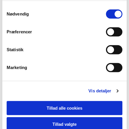
andre hyggelige mennesker så kom og vær med,
Samtykkevalg
men husk tilmelding til Dorte Iversen på tlf. 23 24
Nødvendig
80 83 så hun har styr på kagemængden.
Præferencer
Statistik
Marketing
Vis detaljer
Tillad alle cookies
Tillad valgte