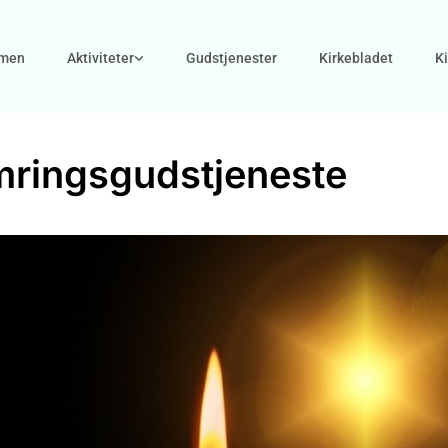
men
Aktiviteter
Gudstjenester
Kirkebladet
K
ringsgudstjeneste