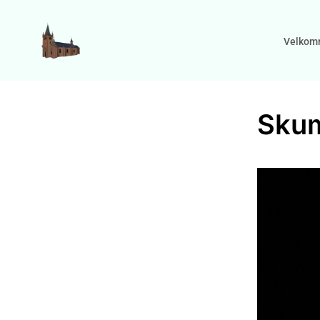
Velkom
Skum