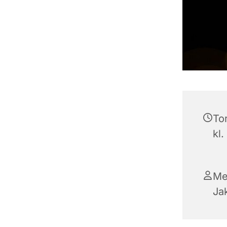
To
kl.
Me
Ja