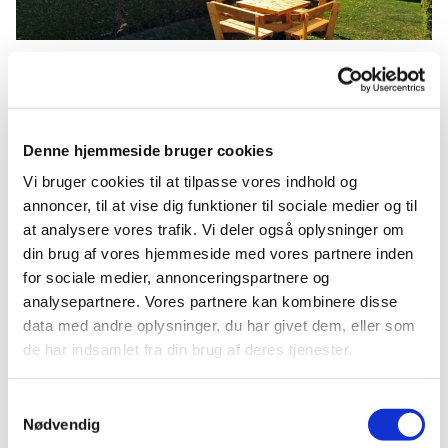
Tirsdag 27. juli 2027, kl. 19:00
Denne hjemmeside bruger cookies
Vi bruger cookies til at tilpasse vores indhold og
Sognegården, Kirkevej 3, 4350
annoncer, til at vise dig funktioner til sociale medier og til
Ugerløse
at analysere vores trafik. Vi deler også oplysninger om
din brug af vores hjemmeside med vores partnere inden
for sociale medier, annonceringspartnere og
analysepartnere. Vores partnere kan kombinere disse
Der er offenlig adgang! Så kom gerne. Der er
data med andre oplysninger, du har givet dem, eller som
kaffe på kanden!
de har indsamlet fra din brug af deres tjenester.
Samtykkevalg
Nødvendig