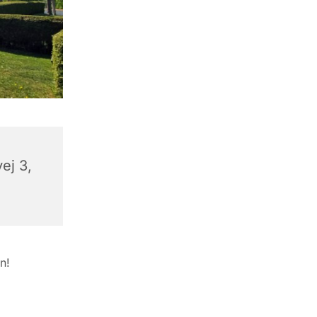
ej 3,
n!