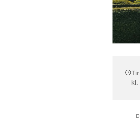
Ti
kl.
D