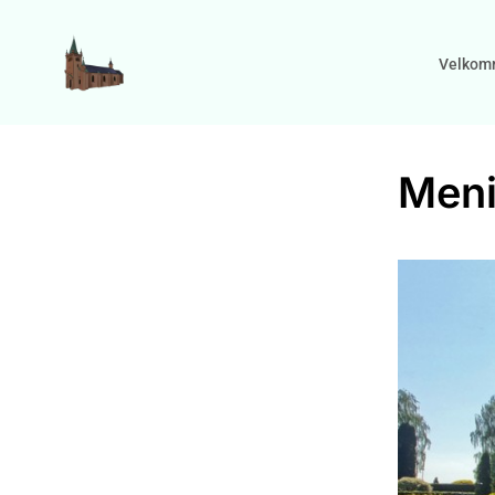
Velkom
Men