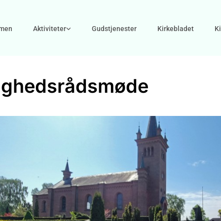
men
Aktiviteter
Gudstjenester
Kirkebladet
K
ighedsrådsmøde