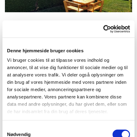
Tirsdag 29. september 2026, kl.
19:00
Denne hjemmeside bruger cookies
Vi bruger cookies til at tilpasse vores indhold og
Sognegården, Kirkevej 3, 4350
annoncer, til at vise dig funktioner til sociale medier og til
at analysere vores trafik. Vi deler også oplysninger om
Ugerløse
din brug af vores hjemmeside med vores partnere inden
for sociale medier, annonceringspartnere og
analysepartnere. Vores partnere kan kombinere disse
data med andre oplysninger, du har givet dem, eller som
Der er offenlig adgang! Så kom gerne. Der er
de har indsamlet fra din brug af deres tjenester.
kaffe på kanden!
Samtykkevalg
Nødvendig