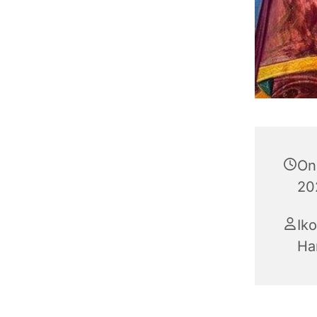
On
202
Ik
Ha