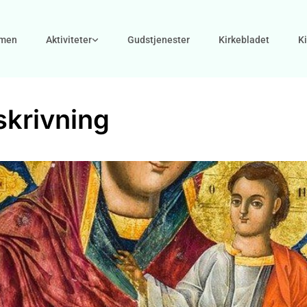
men
Aktiviteter
Gudstjenester
Kirkebladet
K
skrivning