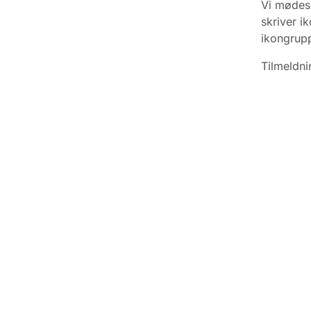
Vi mødes 
skriver i
ikongrup
Tilmeldni