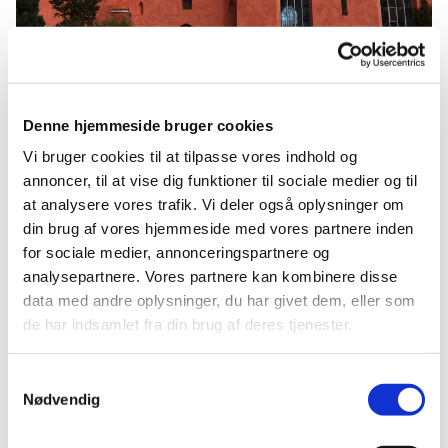
Denne hjemmeside bruger cookies
Søndag 19. juli 2026, kl. 10:00
Vi bruger cookies til at tilpasse vores indhold og
annoncer, til at vise dig funktioner til sociale medier og til
Tølløse kirke, Nordstjernevej 1, Gl.
at analysere vores trafik. Vi deler også oplysninger om
Tølløse, 4340 Tølløse
din brug af vores hjemmeside med vores partnere inden
for sociale medier, annonceringspartnere og
Rebecca Hoffmann
analysepartnere. Vores partnere kan kombinere disse
data med andre oplysninger, du har givet dem, eller som
de har indsamlet fra din brug af deres tjenester.
Samtykkevalg
Nødvendig