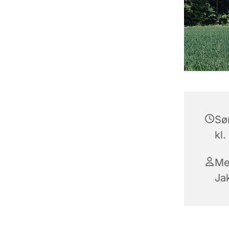
Sø
kl.
Me
Ja