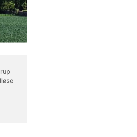
erup
lløse