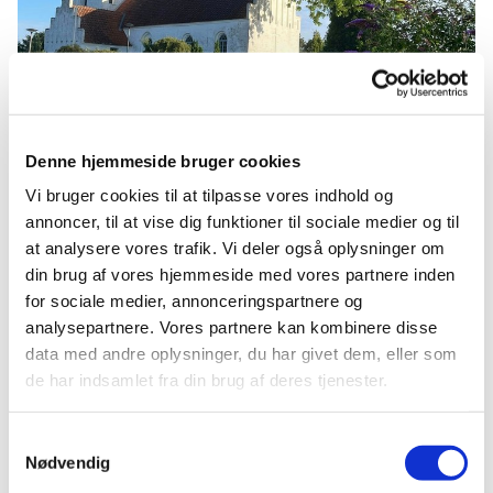
Denne hjemmeside bruger cookies
Søndag 2. august 2026, kl. 10:30
Vi bruger cookies til at tilpasse vores indhold og
annoncer, til at vise dig funktioner til sociale medier og til
at analysere vores trafik. Vi deler også oplysninger om
Kirke Eskilstrup Kirke, Borgergade
din brug af vores hjemmeside med vores partnere inden
42, 4360 Kirke Eskilstrup
for sociale medier, annonceringspartnere og
analysepartnere. Vores partnere kan kombinere disse
Meghan Welsch Jakobsen
data med andre oplysninger, du har givet dem, eller som
de har indsamlet fra din brug af deres tjenester.
Samtykkevalg
Nødvendig