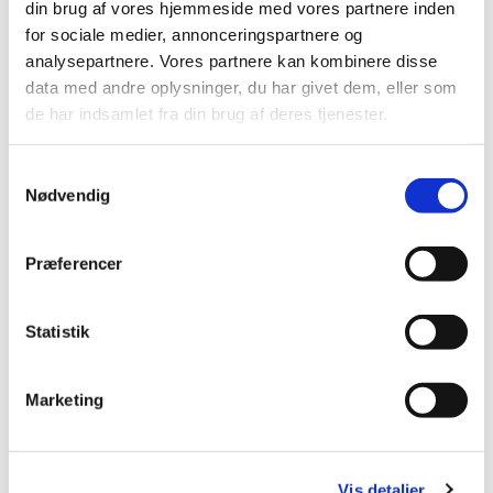
din brug af vores hjemmeside med vores partnere inden
Mobil: +45 31521240
for sociale medier, annonceringspartnere og
Mail: pernilleegholm@live.dk
analysepartnere. Vores partnere kan kombinere disse
data med andre oplysninger, du har givet dem, eller som
Alle er velkomne – uanset om du er vant til at
de har indsamlet fra din brug af deres tjenester.
komme i kirke eller ej. Tag din baby under armen,
og kom og vær med til at fylde sognegården med
Samtykkevalg
sang og smil.
Nødvendig
Præferencer
Statistik
Marketing
Vis detaljer