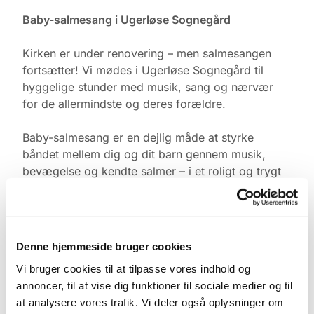
Baby-salmesang i Ugerløse Sognegård
Kirken er under renovering – men salmesangen
fortsætter! Vi mødes i Ugerløse Sognegård til
hyggelige stunder med musik, sang og nærvær
for de allermindste og deres forældre.
Baby-salmesang er en dejlig måde at styrke
båndet mellem dig og dit barn gennem musik,
bevægelse og kendte salmer – i et roligt og trygt
fællesskab med andre.
Tid & Sted:
Ugerløse Sognegård
Denne hjemmeside bruger cookies
Torsdage kl. 10.00
Vi bruger cookies til at tilpasse vores indhold og
annoncer, til at vise dig funktioner til sociale medier og til
Tilmelding:
at analysere vores trafik. Vi deler også oplysninger om
Kontakt Pernille Rasmussen på: