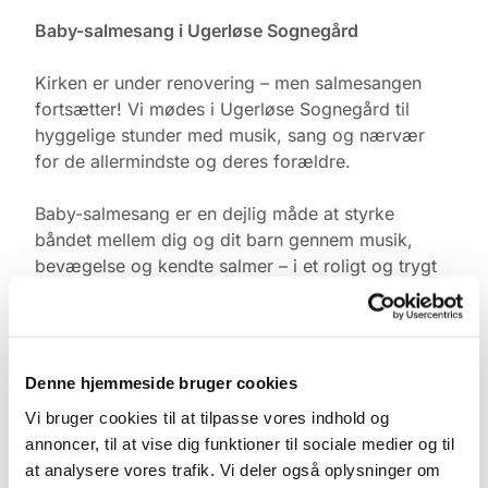
Baby-salmesang i Ugerløse Sognegård
Kirken er under renovering – men salmesangen
fortsætter! Vi mødes i Ugerløse Sognegård til
hyggelige stunder med musik, sang og nærvær
for de allermindste og deres forældre.
Baby-salmesang er en dejlig måde at styrke
båndet mellem dig og dit barn gennem musik,
bevægelse og kendte salmer – i et roligt og trygt
fællesskab med andre.
Tid & Sted:
Ugerløse Sognegård
Denne hjemmeside bruger cookies
Torsdage kl. 10.00
Vi bruger cookies til at tilpasse vores indhold og
annoncer, til at vise dig funktioner til sociale medier og til
Tilmelding:
at analysere vores trafik. Vi deler også oplysninger om
Kontakt Pernille Rasmussen på: