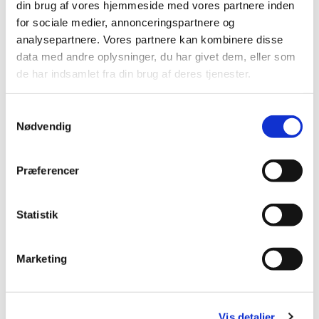
din brug af vores hjemmeside med vores partnere inden
Mobil: +45 31521240
for sociale medier, annonceringspartnere og
Mail: pernilleegholm@live.dk
analysepartnere. Vores partnere kan kombinere disse
data med andre oplysninger, du har givet dem, eller som
Alle er velkomne – uanset om du er vant til at
de har indsamlet fra din brug af deres tjenester.
komme i kirke eller ej. Tag din baby under armen,
og kom og vær med til at fylde sognegården med
Samtykkevalg
sang og smil.
Nødvendig
Præferencer
Statistik
Marketing
Vis detaljer