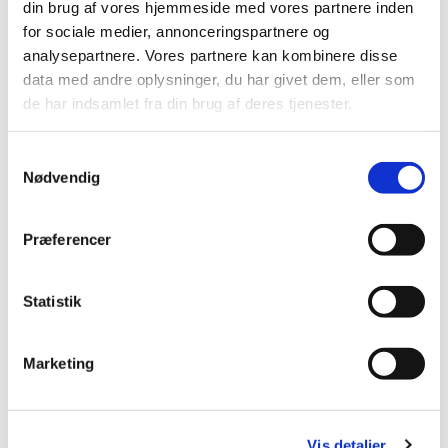
din brug af vores hjemmeside med vores partnere inden
Mobil: +45 31521240
for sociale medier, annonceringspartnere og
Mail: pernilleegholm@live.dk
analysepartnere. Vores partnere kan kombinere disse
data med andre oplysninger, du har givet dem, eller som
Alle er velkomne – uanset om du er vant til at
de har indsamlet fra din brug af deres tjenester.
komme i kirke eller ej. Tag din baby under armen,
og kom og vær med til at fylde sognegården med
Samtykkevalg
sang og smil.
Nødvendig
Præferencer
Statistik
Marketing
Vis detaljer