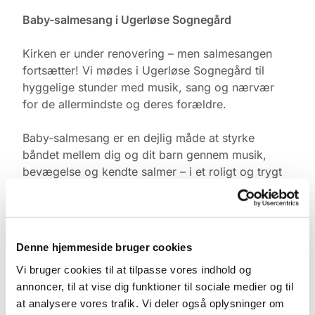
Baby-salmesang i Ugerløse Sognegård
Kirken er under renovering – men salmesangen
fortsætter! Vi mødes i Ugerløse Sognegård til
hyggelige stunder med musik, sang og nærvær
for de allermindste og deres forældre.
Baby-salmesang er en dejlig måde at styrke
båndet mellem dig og dit barn gennem musik,
bevægelse og kendte salmer – i et roligt og trygt
fællesskab med andre.
Tid & Sted:
Ugerløse Sognegård
Denne hjemmeside bruger cookies
Torsdage kl. 10.00
Vi bruger cookies til at tilpasse vores indhold og
annoncer, til at vise dig funktioner til sociale medier og til
Tilmelding:
at analysere vores trafik. Vi deler også oplysninger om
Kontakt Pernille Rasmussen på: