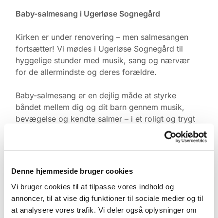
Baby-salmesang i Ugerløse Sognegård
Kirken er under renovering – men salmesangen
fortsætter! Vi mødes i Ugerløse Sognegård til
hyggelige stunder med musik, sang og nærvær
for de allermindste og deres forældre.
Baby-salmesang er en dejlig måde at styrke
båndet mellem dig og dit barn gennem musik,
bevægelse og kendte salmer – i et roligt og trygt
fællesskab med andre.
Tid & Sted:
Ugerløse Sognegård
Denne hjemmeside bruger cookies
Torsdage kl. 10.00
Vi bruger cookies til at tilpasse vores indhold og
annoncer, til at vise dig funktioner til sociale medier og til
Tilmelding:
at analysere vores trafik. Vi deler også oplysninger om
Kontakt Pernille Rasmussen på: