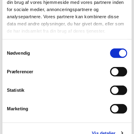
din brug af vores hjemmeside med vores partnere inden
Mobil: +45 31521240
for sociale medier, annonceringspartnere og
Mail: pernilleegholm@live.dk
analysepartnere. Vores partnere kan kombinere disse
data med andre oplysninger, du har givet dem, eller som
Alle er velkomne – uanset om du er vant til at
de har indsamlet fra din brug af deres tjenester.
komme i kirke eller ej. Tag din baby under armen,
og kom og vær med til at fylde sognegården med
Samtykkevalg
sang og smil.
Nødvendig
Præferencer
Statistik
Marketing
Vis detaljer