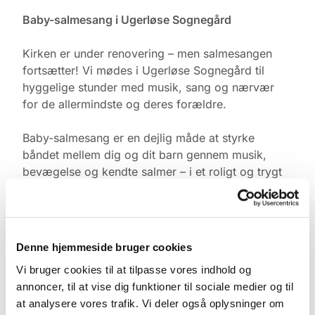
Baby-salmesang i Ugerløse Sognegård
Kirken er under renovering – men salmesangen
fortsætter! Vi mødes i Ugerløse Sognegård til
hyggelige stunder med musik, sang og nærvær
for de allermindste og deres forældre.
Baby-salmesang er en dejlig måde at styrke
båndet mellem dig og dit barn gennem musik,
bevægelse og kendte salmer – i et roligt og trygt
fællesskab med andre.
Tid & Sted:
Ugerløse Sognegård
Denne hjemmeside bruger cookies
Torsdage kl. 10.00
Vi bruger cookies til at tilpasse vores indhold og
annoncer, til at vise dig funktioner til sociale medier og til
Tilmelding:
at analysere vores trafik. Vi deler også oplysninger om
Kontakt Pernille Rasmussen på: