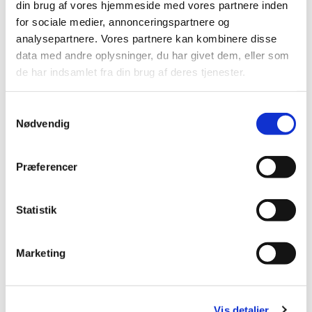
din brug af vores hjemmeside med vores partnere inden
Mobil: +45 31521240
for sociale medier, annonceringspartnere og
Mail: pernilleegholm@live.dk
analysepartnere. Vores partnere kan kombinere disse
data med andre oplysninger, du har givet dem, eller som
Alle er velkomne – uanset om du er vant til at
de har indsamlet fra din brug af deres tjenester.
komme i kirke eller ej. Tag din baby under armen,
og kom og vær med til at fylde sognegården med
Samtykkevalg
sang og smil.
Nødvendig
Præferencer
Statistik
Marketing
Vis detaljer