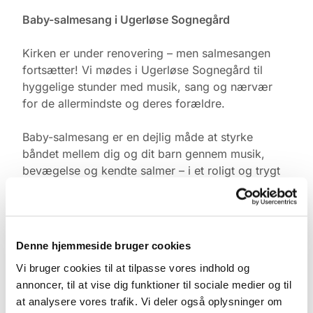
Baby-salmesang i Ugerløse Sognegård
Kirken er under renovering – men salmesangen
fortsætter! Vi mødes i Ugerløse Sognegård til
hyggelige stunder med musik, sang og nærvær
for de allermindste og deres forældre.
Baby-salmesang er en dejlig måde at styrke
båndet mellem dig og dit barn gennem musik,
bevægelse og kendte salmer – i et roligt og trygt
fællesskab med andre.
Tid & Sted:
Ugerløse Sognegård
Denne hjemmeside bruger cookies
Torsdage kl. 10.00
Vi bruger cookies til at tilpasse vores indhold og
annoncer, til at vise dig funktioner til sociale medier og til
Tilmelding:
at analysere vores trafik. Vi deler også oplysninger om
Kontakt Pernille Rasmussen på: