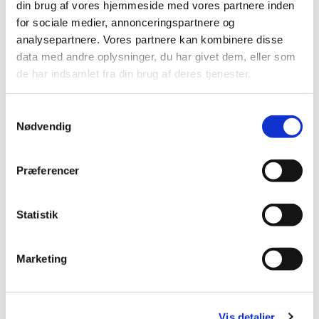
din brug af vores hjemmeside med vores partnere inden
Mobil: +45 31521240
for sociale medier, annonceringspartnere og
Mail: pernilleegholm@live.dk
analysepartnere. Vores partnere kan kombinere disse
data med andre oplysninger, du har givet dem, eller som
Alle er velkomne – uanset om du er vant til at
de har indsamlet fra din brug af deres tjenester.
komme i kirke eller ej. Tag din baby under armen,
og kom og vær med til at fylde sognegården med
Samtykkevalg
sang og smil.
Nødvendig
Præferencer
Statistik
Marketing
Vis detaljer