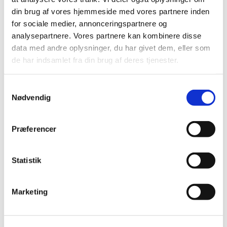
Kontakt Pernille Rasmussen på:
din brug af vores hjemmeside med vores partnere inden
for sociale medier, annonceringspartnere og
Mobil: +45 31521240
analysepartnere. Vores partnere kan kombinere disse
Mail: pernilleegholm@live.dk
data med andre oplysninger, du har givet dem, eller som
de har indsamlet fra din brug af deres tjenester.
Alle er velkomne – uanset om du er vant til at
komme i kirke eller ej. Tag din baby under armen,
og kom og vær med til at fylde sognegården med
Samtykkevalg
Nødvendig
sang og smil.
Præferencer
Statistik
Marketing