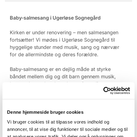
Baby-salmesang i Ugerløse Sognegård
Kirken er under renovering – men salmesangen
fortsætter! Vi mødes i Ugerløse Sognegård til
hyggelige stunder med musik, sang og nærvær
for de allermindste og deres forældre.
Baby-salmesang er en dejlig måde at styrke
båndet mellem dig og dit barn gennem musik,
bevægelse og kendte salmer – i et roligt og trygt
fællesskab med andre.
Tid & Sted:
Denne hjemmeside bruger cookies
Ugerløse Sognegård
Torsdage kl. 10.00
Vi bruger cookies til at tilpasse vores indhold og
annoncer, til at vise dig funktioner til sociale medier og til
Tilmelding:
at analysere vores trafik. Vi deler også oplysninger om