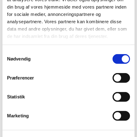
Kontakt Pernille Rasmussen på:
din brug af vores hjemmeside med vores partnere inden
for sociale medier, annonceringspartnere og
Mobil: +45 31521240
analysepartnere. Vores partnere kan kombinere disse
Mail: pernilleegholm@live.dk
data med andre oplysninger, du har givet dem, eller som
de har indsamlet fra din brug af deres tjenester.
Alle er velkomne – uanset om du er vant til at
komme i kirke eller ej. Tag din baby under armen,
og kom og vær med til at fylde sognegården med
Samtykkevalg
Nødvendig
sang og smil.
Præferencer
Statistik
Marketing