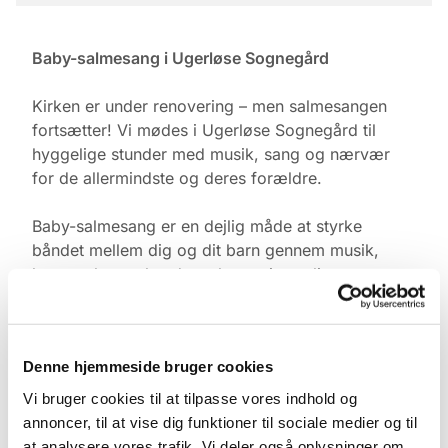
Baby-salmesang i Ugerløse Sognegård
Kirken er under renovering – men salmesangen
fortsætter! Vi mødes i Ugerløse Sognegård til
hyggelige stunder med musik, sang og nærvær
for de allermindste og deres forældre.
Baby-salmesang er en dejlig måde at styrke
båndet mellem dig og dit barn gennem musik,
bevægelse og kendte salmer – i et roligt og trygt
fællesskab med andre.
Tid & Sted:
Denne hjemmeside bruger cookies
Ugerløse Sognegård
Torsdage kl. 10.00
Vi bruger cookies til at tilpasse vores indhold og
annoncer, til at vise dig funktioner til sociale medier og til
Tilmelding:
at analysere vores trafik. Vi deler også oplysninger om