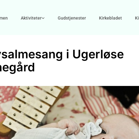
men
Aktiviteter
Gudstjenester
Kirkebladet
K
salmesang i Ugerløse
negård