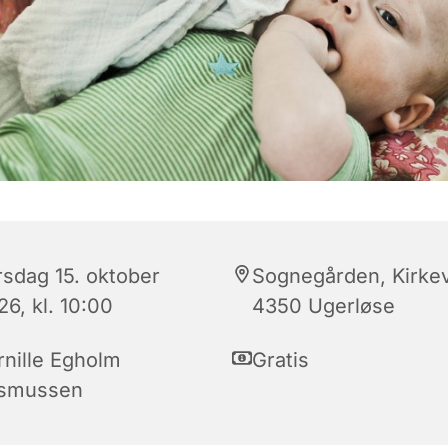
rsdag 15. oktober
Sognegården, Kirkev
6, kl. 10:00
4350 Ugerløse
rnille Egholm
Gratis
smussen