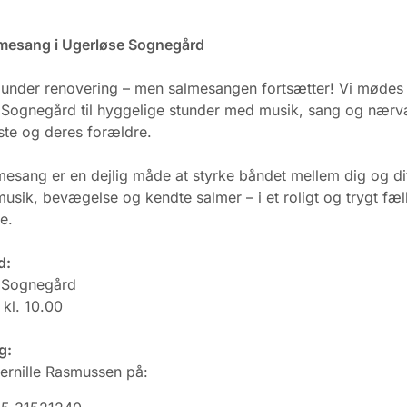
mesang i Ugerløse Sognegård
 under renovering – men salmesangen fortsætter! Vi mødes 
Sognegård til hyggelige stunder med musik, sang og nærv
ste og deres forældre.
esang er en dejlig måde at styrke båndet mellem dig og di
sik, bevægelse og kendte salmer – i et roligt og trygt fæ
e.
d:
 Sognegård
kl. 10.00
g:
ernille Rasmussen på: