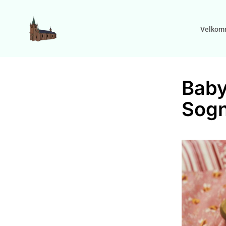
Velkom
Baby
Sog