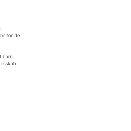
i
ær for de
t barn
llesskab