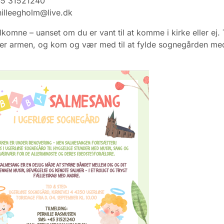
45 31521240
nilleegholm@live.dk
elkomne – uanset om du er vant til at komme i kirke eller ej.
er armen, og kom og vær med til at fylde sognegården me