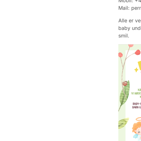
Mobil: +
Mail: per
Alle er v
baby und
smil.