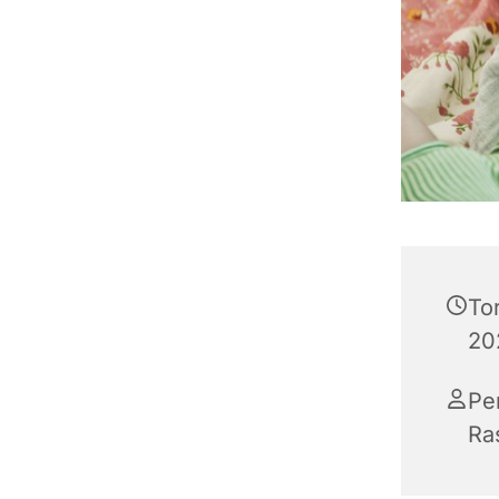
To
202
Pe
Ra