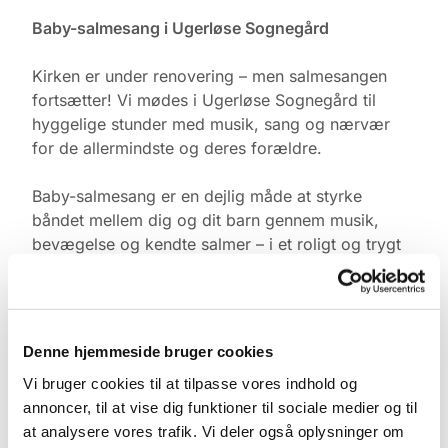
Baby-salmesang i Ugerløse Sognegård
Kirken er under renovering – men salmesangen
fortsætter! Vi mødes i Ugerløse Sognegård til
hyggelige stunder med musik, sang og nærvær
for de allermindste og deres forældre.
Baby-salmesang er en dejlig måde at styrke
båndet mellem dig og dit barn gennem musik,
bevægelse og kendte salmer – i et roligt og trygt
fællesskab med andre.
Tid & Sted:
Ugerløse Sognegård
Denne hjemmeside bruger cookies
Torsdage kl. 10.00
Vi bruger cookies til at tilpasse vores indhold og
annoncer, til at vise dig funktioner til sociale medier og til
Tilmelding:
at analysere vores trafik. Vi deler også oplysninger om
Kontakt Pernille Rasmussen på: