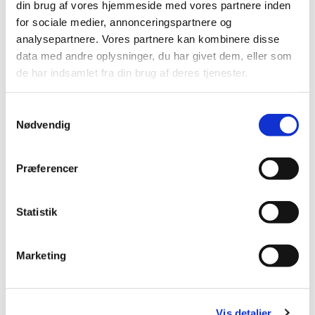
din brug af vores hjemmeside med vores partnere inden
Mobil: +45 31521240
for sociale medier, annonceringspartnere og
Mail: pernilleegholm@live.dk
analysepartnere. Vores partnere kan kombinere disse
data med andre oplysninger, du har givet dem, eller som
Alle er velkomne – uanset om du er vant til at
de har indsamlet fra din brug af deres tjenester.
komme i kirke eller ej. Tag din baby under armen,
og kom og vær med til at fylde sognegården med
Samtykkevalg
sang og smil.
Nødvendig
Præferencer
Statistik
Marketing
Vis detaljer