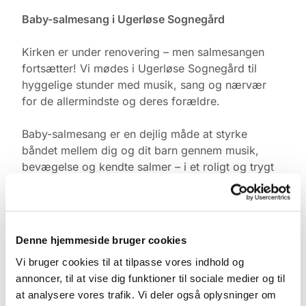
Baby-salmesang i Ugerløse Sognegård
Kirken er under renovering – men salmesangen
fortsætter! Vi mødes i Ugerløse Sognegård til
hyggelige stunder med musik, sang og nærvær
for de allermindste og deres forældre.
Baby-salmesang er en dejlig måde at styrke
båndet mellem dig og dit barn gennem musik,
bevægelse og kendte salmer – i et roligt og trygt
fællesskab med andre.
Tid & Sted:
Ugerløse Sognegård
Denne hjemmeside bruger cookies
Torsdage kl. 10.00
Vi bruger cookies til at tilpasse vores indhold og
annoncer, til at vise dig funktioner til sociale medier og til
Tilmelding:
at analysere vores trafik. Vi deler også oplysninger om
Kontakt Pernille Rasmussen på: