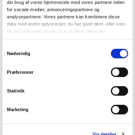
din brug af vores hjemmeside med vores partnere inden
Mobil: +45 31521240
for sociale medier, annonceringspartnere og
Mail: pernilleegholm@live.dk
analysepartnere. Vores partnere kan kombinere disse
data med andre oplysninger, du har givet dem, eller som
Alle er velkomne – uanset om du er vant til at
de har indsamlet fra din brug af deres tjenester.
komme i kirke eller ej. Tag din baby under armen,
og kom og vær med til at fylde sognegården med
Samtykkevalg
sang og smil.
Nødvendig
Præferencer
Statistik
Marketing
Vis detaljer