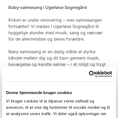
Baby-salmesang i Ugerløse Sognegård
Kirken er under renovering – men salmesangen
fortsætter! Vi mødes i Ugerløse Sognegård til
hyggelige stunder med musik, sang og nærvær
for de allermindste og deres forældre.
Baby-salmesang er en dejlig måde at styrke
båndet mellem dig og dit barn gennem musik,
bevægelse og kendte salmer – i et roligt og trygt
fællesskab med andre.
Tid & Sted:
Ugerløse Sognegård
Denne hjemmeside bruger cookies
Torsdage kl. 10.00
Vi bruger cookies til at tilpasse vores indhold og
annoncer, til at vise dig funktioner til sociale medier og til
Tilmelding:
at analysere vores trafik. Vi deler også oplysninger om
Kontakt Pernille Rasmussen på: