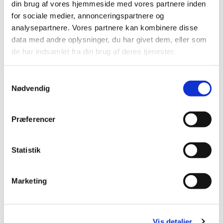
din brug af vores hjemmeside med vores partnere inden
Mobil: +45 31521240
for sociale medier, annonceringspartnere og
Mail: pernilleegholm@live.dk
analysepartnere. Vores partnere kan kombinere disse
data med andre oplysninger, du har givet dem, eller som
Alle er velkomne – uanset om du er vant til at
de har indsamlet fra din brug af deres tjenester.
komme i kirke eller ej. Tag din baby under armen,
og kom og vær med til at fylde sognegården med
Samtykkevalg
sang og smil.
Nødvendig
Præferencer
Statistik
Marketing
Vis detaljer