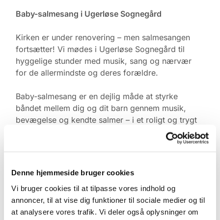
Baby-salmesang i Ugerløse Sognegård
Kirken er under renovering – men salmesangen
fortsætter! Vi mødes i Ugerløse Sognegård til
hyggelige stunder med musik, sang og nærvær
for de allermindste og deres forældre.
Baby-salmesang er en dejlig måde at styrke
båndet mellem dig og dit barn gennem musik,
bevægelse og kendte salmer – i et roligt og trygt
fællesskab med andre.
Tid & Sted:
Ugerløse Sognegård
Denne hjemmeside bruger cookies
Torsdage kl. 10.00
Vi bruger cookies til at tilpasse vores indhold og
annoncer, til at vise dig funktioner til sociale medier og til
Tilmelding:
at analysere vores trafik. Vi deler også oplysninger om
Kontakt Pernille Rasmussen på: