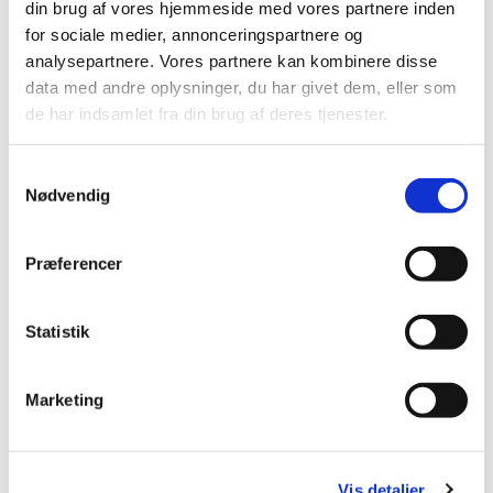
din brug af vores hjemmeside med vores partnere inden
Mobil: +45 31521240
for sociale medier, annonceringspartnere og
Mail: pernilleegholm@live.dk
analysepartnere. Vores partnere kan kombinere disse
data med andre oplysninger, du har givet dem, eller som
Alle er velkomne – uanset om du er vant til at
de har indsamlet fra din brug af deres tjenester.
komme i kirke eller ej. Tag din baby under armen,
og kom og vær med til at fylde sognegården med
Samtykkevalg
sang og smil.
Nødvendig
Præferencer
Statistik
Marketing
Vis detaljer