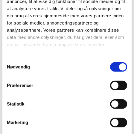
annoncer, til at vise dig funktioner til sociale medier og til
renovering af kirken. Med et fuldt kirkerum og
at analysere vores trafik. Vi deler også oplysninger om
masser af varme fra publikum blev det en aften,
din brug af vores hjemmeside med vores partnere inden
der vil blive husket længe.
for sociale medier, annonceringspartnere og
analysepartnere. Vores partnere kan kombinere disse
Aftenens program var en musikalsk rejse gennem
data med andre oplysninger, du har givet dem, eller som
tid og tone, med værker af blandt andre Haydn,
de har indsamlet fra din brug af deres tjenester.
Beethoven, Schubert, Debussy, Bizet og Strauss.
Publikum blev forkælet med både solosang,
klaversoloer og duetter – alt sammen leveret med
Samtykkevalg
Nødvendig
stor indlevelse og virtuositet.
Tak til aftenens kunstnere:
Præferencer
Magdalena Kozyra
, sopran
Statistik
Magnus Vassbotn
, tenor
Frederik Malmqvist
, pianist
Marketing
De tre musikere formåede at løfte rummet – både