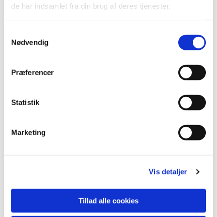
Der er noget særligt ved at læse en bog og dele
de har indsamlet fra din brug af deres tjenester.
den med andre – derfor inviterer Ugerløse
Bibliotek alle til en læsekreds med vores dygtige
Samtykkevalg
og hyggelige Daggi i spidsen. Kom og vær med –
Nødvendig
eller kig bare forbi og lån en bog, når det passer
dig!
Præferencer
Statistik
Marketing
Vis detaljer
Tillad alle cookies