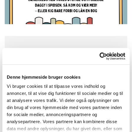
Onsdag 6. januar 2027, kl. 19:00 -
21:00
Sognegården, Kirkevej 3, 4350
Denne hjemmeside bruger cookies
Ugerløse
Vi bruger cookies til at tilpasse vores indhold og
annoncer, til at vise dig funktioner til sociale medier og til
at analysere vores trafik. Vi deler også oplysninger om
Gratis
din brug af vores hjemmeside med vores partnere inden
for sociale medier, annonceringspartnere og
analysepartnere. Vores partnere kan kombinere disse
data med andre oplysninger, du har givet dem, eller som