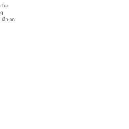
rfor
og
 lån en