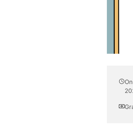
On
202
Gra