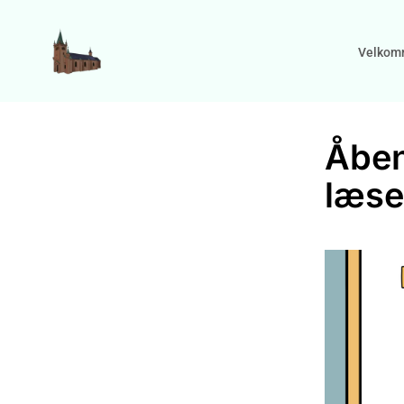
Velkom
Åben
læse