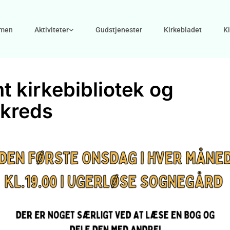
men
Aktiviteter
Gudstjenester
Kirkebladet
K
t kirkebibliotek og
kreds